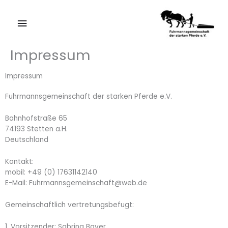
Zum
Hauptmenü
Inhalt
springen
Impressum
Impressum
Fuhrmannsgemeinschaft der starken Pferde e.V.
Bahnhofstraße 65
74193 Stetten a.H.
Deutschland
Kontakt:
mobil: +49 (0) 17631142140
E-Mail: Fuhrmannsgemeinschaft@web.de
Gemeinschaftlich vertretungsbefugt:
1. Vorsitzender: Sabrina Bayer